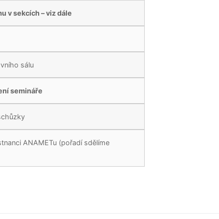
 v sekcích – viz dále
vního sálu
čení semináře
 schůzky
tnanci ANAMETu (pořadí sdělíme