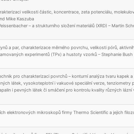
kterizaci velikosti částic, koncentrace, zeta potenciálu, molekulo
 and Mike Kaszuba
issenbacher – a strukturního složení materiálů (XRD) – Martin Schr
ynů a par, charakterizace měrného povrchu, velikosti pórů, aktivní
gramovaných experimentů (TPx) a hustoty vzorků – Stephanie Bush
echnik pro charakterizaci povrchů – konturní analýza tvaru kapek a
ných látek, vysokoteplotní i vakuové speciální verze, tenziometry 
alin i pevných látek či smáčení pro kontrolu kvality různých lázní 
ch elektronových mikroskopů firmy Thermo Scientific a jejich filozo