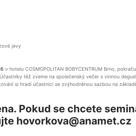
zové jevy
26
v hotelu COSMOPOLITAN BOBYCENTRUM Brno, pokraču
y. Účastníky též zveme na společenský večer s vinnou degust
ování si hradí účastníci se zvýhodněnou sazbou na základ
ena. Pokud se chcete semin
tujte hovorkova@anamet.cz