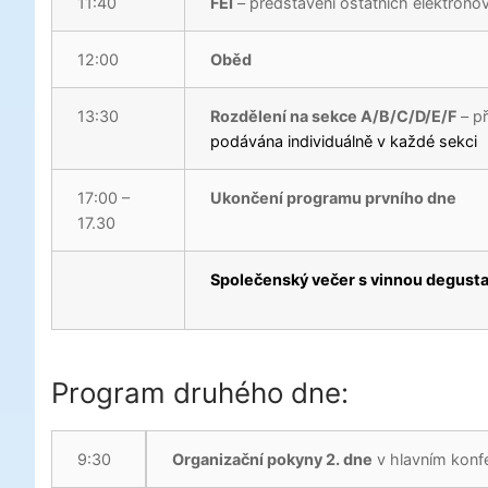
11:40
FEI
– představení ostatních elektrono
12:00
Oběd
13:30
Rozdělení na sekce A/B/C/D/E/F
– p
podávána individuálně v každé sekci
17:00 –
Ukončení programu prvního dne
17.30
Společenský večer s vinnou degustac
Program druhého dne:
9:30
Organizační pokyny 2. dne
v hlavním konf