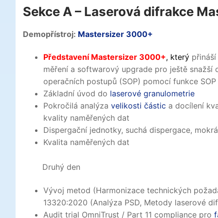
Sekce A – Laserová difrakce Mas
Demopřístroj:
Mastersizer 3000+
Představení Mastersizer 3000+
, který
přináš
měření a softwarový upgrade pro ještě snažší ov
operačních postupů (SOP) pomocí funkce SOP a
Základní úvod do
laserové granulometrie
Pokročilá analýza
velikosti částic
a docílení kv
kvality naměřených dat
Dispergační jednotky, suchá dispergace, mokr
Kvalita naměřených dat
Druhý den
Vývoj metod (Harmonizace technických požada
13320:2020 (Analýza PSD, Metody laserové dif
Audit trial OmniTrust / Part 11 compliance pro