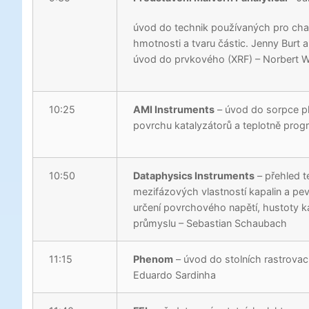
úvod do technik používaných pro chara
hmotnosti a tvaru částic. Jenny Burt
úvod do prvkového (XRF) – Norbert We
10:25
AMI Instruments
– úvod do sorpce pl
povrchu katalyzátorů a teplotně pro
10:50
Dataphysics Instruments
– přehled t
mezifázových vlastností kapalin a pev
určení povrchového napětí, hustoty kap
průmyslu – Sebastian Schaubach
11:15
Phenom
– úvod do stolních rastrovací
Eduardo Sardinha