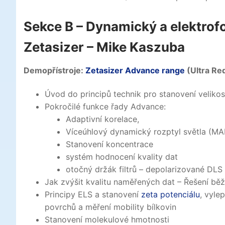
Sekce B – Dynamický a elektrofo
Zetasizer – Mike Kaszuba
Demopřístroje:
Zetasizer Advance range
(Ultra Re
Úvod do principů technik pro stanovení veliko
Pokročilé funkce řady Advance:
Adaptivní korelace,
Víceúhlový dynamický rozptyl světla (M
Stanovení koncentrace
systém hodnocení kvality dat
otočný držák filtrů – depolarizované DLS
Jak zvýšit kvalitu naměřených dat – Řešení b
Principy ELS a stanovení
zeta potenciálu
, vyle
povrchů a měření mobility bílkovin
Stanovení molekulové hmotnosti