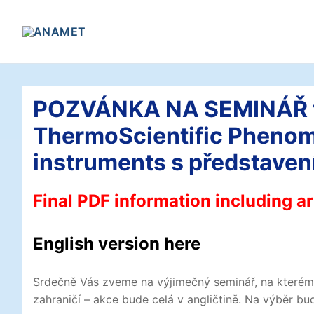
Přeskočit
na
obsah
POZVÁNKA NA SEMINÁŘ fir
ThermoScientific Phenom 
instruments s představen
Final PDF information including ar
English version here
Srdečně Vás zveme na výjimečný seminář, na kterém 
zahraničí – akce bude celá v angličtině. Na výběr bud