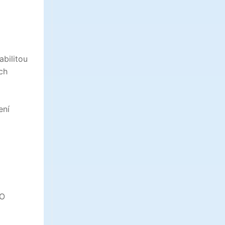
bilitou
ch
ení
SO