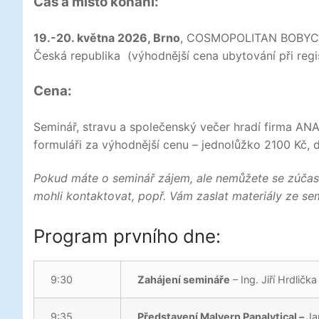
Čas a místo konání:
19.-20. května 2026, Brno
, COSMOPOLITAN BOBYCE
Česká republika (výhodnější cena ubytování při regi
Cena:
Seminář, stravu a společenský večer hradí firma ANAM
formuláři za výhodnější cenu – jednolůžko 2100 Kč,
Pokud máte o seminář zájem, ale nemůžete se zúčast
mohli kontaktovat, popř. Vám zaslat materiály ze se
Program prvního dne:
9:30
Zahájení semináře
– Ing. Jiří Hrdlič
9:35
Představení Malvern Panalytical –
Ja