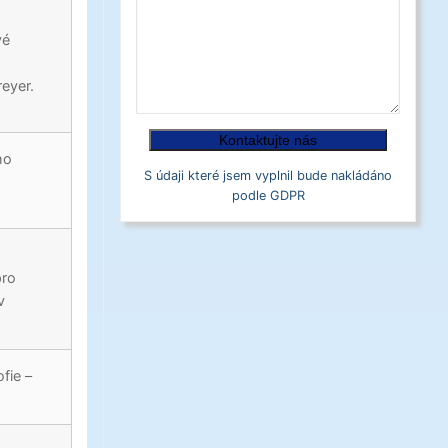
vé
eyer.
ho
S údaji které jsem vyplnil bude nakládáno
podle GDPR
pro
v
fie –