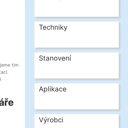
Techniky
Stanovení
jeme tím
ací.
ě
Aplikace
áře
Výrobci