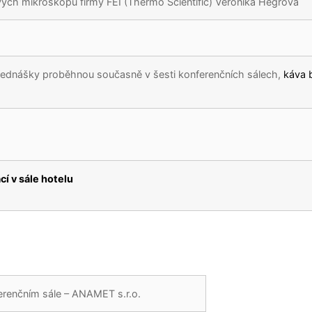
vých mikroskopů firmy FEI (Thermo Scientific) Veronika Hegrová
řednášky proběhnou současně v šesti konferenčních sálech,
káva 
í v sále hotelu
erenčním sále – ANAMET s.r.o.