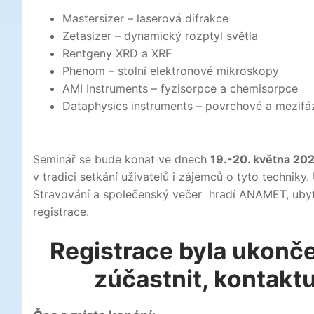
Mastersizer – laserová difrakce
Zetasizer – dynamický rozptyl světla
Rentgeny XRD a XRF
Phenom – stolní elektronové mikroskopy
AMI Instruments – fyzisorpce a chemisorpce
Dataphysics instruments – povrchové a mezifá
Seminář se bude konat ve dnech
19
.-20. května 20
v tradici setkání uživatelů i zájemců o tyto technik
Stravování a společenský večer hradí ANAMET, ubyt
registrace.
Registrace byla ukonč
zúčastnit, kontak