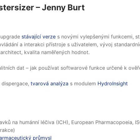
tersizer – Jenny Burt
í upgrade
stávající verze
s novými vylepšenými funkcemi, sta
ládání a interakci přístroje s uživatelem, vývoj standardní
rchitect, kvalita naměřených hodnot.
alitních dat – jak používat softwarové funkce určené k ověř
á dispergace,
tvarová analýza
s modulem
HydroInsight
vků na humánní léčiva (ICH), European Pharmacopoeia, I
rakce)
farmaceutický průmysl