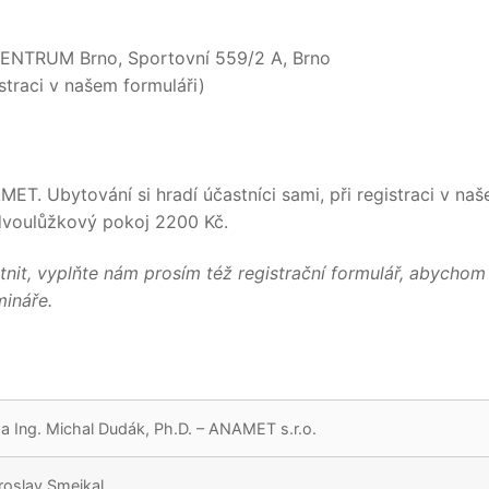
NTRUM Brno, Sportovní 559/2 A, Brno
straci v našem formuláři)
ET. Ubytování si hradí účastníci sami, při registraci v na
 dvoulůžkový pokoj 2200 Kč.
nit, vyplňte nám prosím též registrační formulář, abychom
mináře.
ka a Ing. Michal Dudák, Ph.D. – ANAMET s.r.o.
roslav Smejkal