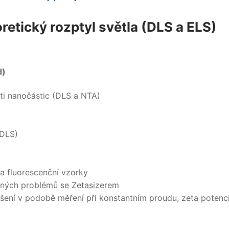
retický rozptyl světla (DLS a ELS)
d)
sti nanočástic (DLS a NTA)
ADLS)
 a fluorescenční vzorky
ěžných problémů se Zetasizerem
pšení v podobě měření při konstantním proudu, zeta potenci