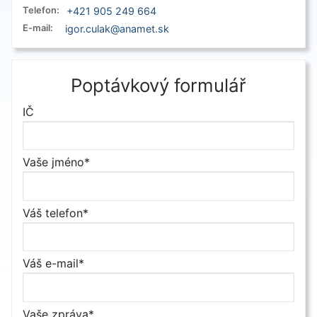
Telefon:
+421 905 249 664
E-mail:
igor.culak@anamet.sk
Poptávkový formulář
IČ
Vaše jméno*
Váš telefon*
Váš e-mail*
Vaše zpráva*