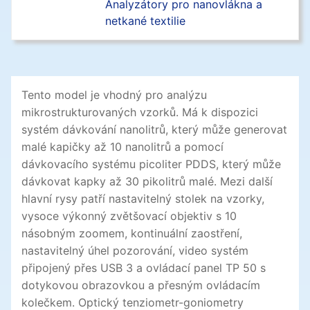
Analyzátory pro nanovlákna a
netkané textilie
Farmacie
Analýza technické čistoty s
automatizovaným SEM/EDS
Testování plastů a polymerů
Tento model je vhodný pro analýzu
Měření kontaktního úhlu a
mikrostrukturovaných vzorků. Má k dispozici
smáčivosti podle ASTM a ISO
systém dávkování nanolitrů, který může generovat
norem
malé kapičky až 10 nanolitrů a pomocí
dávkovacího systému picoliter PDDS, který může
dávkovat kapky až 30 pikolitrů malé. Mezi další
hlavní rysy patří nastavitelný stolek na vzorky,
vysoce výkonný zvětšovací objektiv s 10
násobným zoomem, kontinuální zaostření,
nastavitelný úhel pozorování, video systém
připojený přes USB 3 a ovládací panel TP 50 s
dotykovou obrazovkou a přesným ovládacím
kolečkem. Optický tenziometr-goniometry