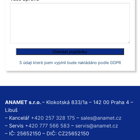
S údaji které jsem vyplnil bude nakládáno podle GDPR
ANAMET s.r.o.
– Klokotská 833/1a – 142 00 Praha 4 –
Libuš
– Kancelář
+420 257 328 175
–
sales@anamet.cz
– Servis
+420 777 566 583
–
servis@anamet.cz
– IČ: 25652150 – DIČ: CZ25652150