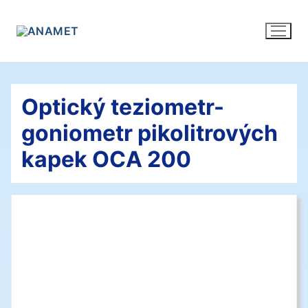
Přeskočit
na
obsah
Optický teziometr-
goniometr pikolitrových
kapek OCA 200