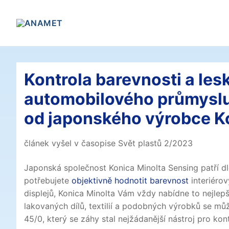
Přeskočit
na
obsah
Kontrola barevnosti a les
automobilového průmyslu
od japonského výrobce Ko
článek vyšel v časopise Svět plastů 2/2023
Japonská společnost Konica Minolta Sensing patří dl
potřebujete
objektivně hodnotit barevnost
interiérov
displejů, Konica Minolta Vám vždy nabídne to nejlepší
lakovaných dílů, textilií a podobných výrobků se mů
45/0, který se záhy stal nejžádanější nástroj pro ko