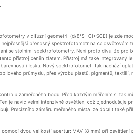
trofotometry v difúzní geometrii (d/8°S- CI+SCE) je zde mo
o nejpřesnější přenosný spektrofotometr na celosvětovém t
ani se stolními spektrofotometry. Není proto divu, že pro 
tento přístroj ceněn zlatem. Přístroj má také integrovaný l
u barevnosti i lesku. Nový spektrofotometr tak nachází upla
ilového průmyslu, přes výrobu plastů, pigmentů, textilií,
kontrolu zaměřeného bodu. Před každým měřením si tak m
en je navíc velmi intenzivně osvětlen, což zjednodušuje pr
ují. Precizního záměru měřeného místa lze docílit také př
 pomocí dvou velikostí apertur: MAV (8 mm) při osvětlení 