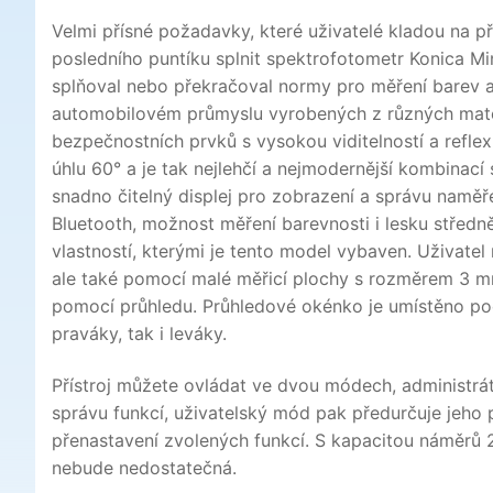
Velmi přísné požadavky, které uživatelé kladou na p
posledního puntíku splnit spektrofotometr Konica M
splňoval nebo překračoval normy pro měření barev a 
automobilovém průmyslu vyrobených z různých materiálů
bezpečnostních prvků s vysokou viditelností a refle
úhlu 60° a je tak nejlehčí a nejmodernější kombinací
snadno čitelný displej pro zobrazení a správu namě
Bluetooth, možnost měření barevnosti i lesku středně
vlastností, kterými je tento model vybaven. Uživate
ale také pomocí malé měřicí plochy s rozměrem 3 m
pomocí průhledu. Průhledové okénko je umístěno pod 
praváky, tak i leváky.
Přístroj můžete ovládat ve dvou módech, administráto
správu funkcí, uživatelský mód pak předurčuje jeho
přenastavení zvolených funkcí. S kapacitou náměrů 
nebude nedostatečná.