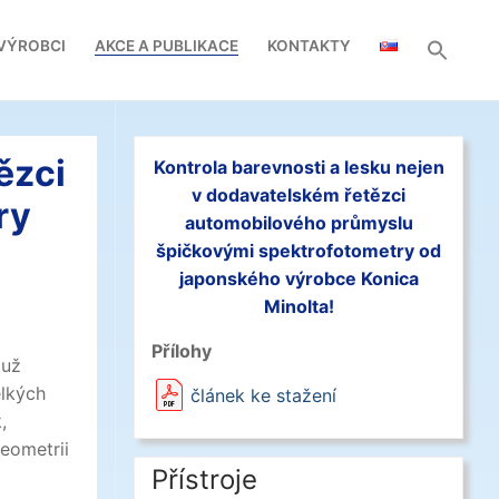
VÝROBCI
AKCE A PUBLIKACE
KONTAKTY
ězci
Kontrola barevnosti a lesku nejen
v dodavatelském řetězci
ry
automobilového průmyslu
špičkovými spektrofotometry od
japonského výrobce Konica
Minolta!
Přílohy
 už
elkých
článek ke stažení
,
eometrii
Přístroje