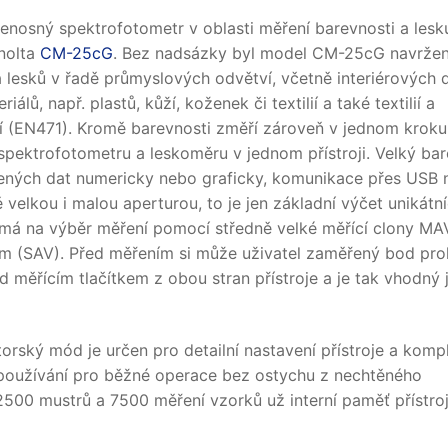
řenosný spektrofotometr v oblasti měření barevnosti a lesk
inolta
CM-25cG
. Bez nadsázky byl model CM-25cG navržen
lesků v řadě průmyslových odvětví, včetně interiérových d
, např. plastů, kůží, koženek či textilií a také textilií a
xí (EN471). Kromě barevnosti změří zároveň v jednom kroku 
 spektrofotometru a leskoměru v jednom přístroji. Velký ba
řených dat numericky nebo graficky, komunikace přes USB
 velkou i malou aperturou, to je jen základní výčet unikátn
l má na výběr měření pomocí středně velké měřící clony MA
m (SAV). Před měřením si může uživatel zaměřený bod pro
měřícím tlačítkem z obou stran přístroje a je tak vhodný 
rský mód je určen pro detailní nastavení přístroje a kompl
 používání pro běžné operace bez ostychu z nechtěného
2500 mustrů a 7500 měření vzorků už interní paměť přístro