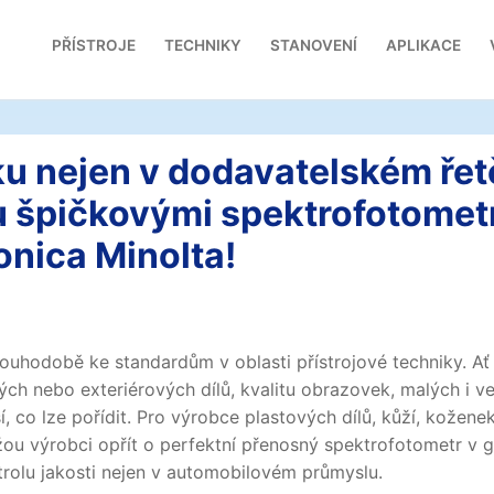
PŘÍSTROJE
TECHNIKY
STANOVENÍ
APLIKACE
ku nejen v dodavatelském řet
 špičkovými spektrofotomet
nica Minolta!
ouhodobě ke standardům v oblasti přístrojové techniky. Ať
ých nebo exteriérových dílů, kvalitu obrazovek, malých i v
, co lze pořídit. Pro výrobce plastových dílů, kůží, koženek
žou výrobci opřít o perfektní přenosný spektrofotometr v g
ntrolu jakosti nejen v automobilovém průmyslu.