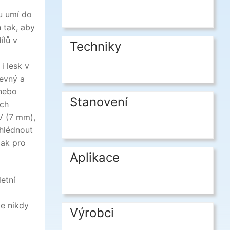
u umí do
 tak, aby
ílů v
Techniky
i lesk v
revný a
 nebo
Stanovení
ích
V (7 mm),
hlédnout
jak pro
Aplikace
etní
je nikdy
Výrobci