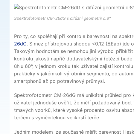
Spektrofotometr CM-26dG s difúzní geometrií d:8°
Pro ty, co spoléhají při kontrole barevnosti na spek
26dG
. S mezipřístrojovou shodou <0,12 (ΔEab) jde 
Takovým hodnotám se nemohou jiní výrobci přiblížit 
kontrolu jakosti napříč dodavatelskými řetězci bude 
úhlu 60°, v jednom kroku tak uživatel zajistí kontrol
prakticky v jakémkoli výrobním segmentu, od automob
smartphonů až po potravinový průmysl.
Spektrofotometr CM-26dG má unikátní průhled pro 
uživatel jednoduše ověřit, že měří požadovaný bod. T
tmavých vzorků, které vysoké procento osvitu absorb
terčem s vyměnitelnou velikostí terče.
Jedním modelem lze současně měřit barevnost i lesk