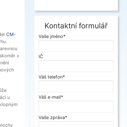
Kontaktní formulář
del
CM-
Vaše jméno*
rhu.
barevnou
eskoměr v
IČ
tnění
 nových
Váš telefon*
ůže
Váš e-mail*
áci u
íklopným
Vaše zpráva*
plochy