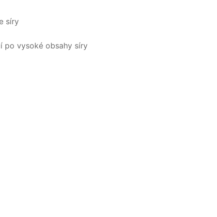
e síry
í po vysoké obsahy síry