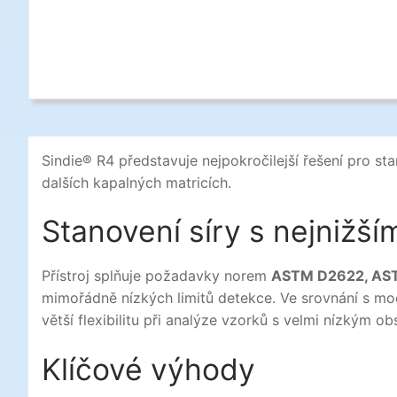
Sindie® R4 představuje nejpokročilejší řešení pro stan
dalších kapalných matricích.
Stanovení síry s nejnižší
Přístroj splňuje požadavky norem
ASTM D2622, AS
mimořádně nízkých limitů detekce. Ve srovnání s mode
větší flexibilitu při analýze vzorků s velmi nízkým ob
Klíčové výhody