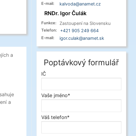
E-mail:
kalvoda@anamet.cz
RNDr. Igor Čulák
Funkce:
Zastoupení na Slovensku
Telefon:
+421 905 249 664
E-mail:
igor.culak@anamet.sk
jích a
Poptávkový formulář
IČ
sahuje
Vaše jméno*
ení a
Váš telefon*