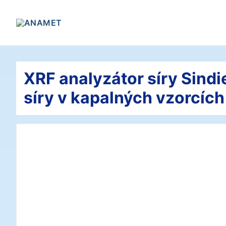
Přeskočit
na
obsah
XRF analyzátor síry Sindie
síry v kapalných vzorcích