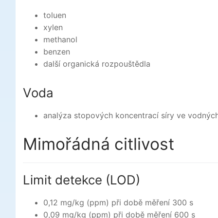
toluen
xylen
methanol
benzen
další organická rozpouštědla
Voda
analýza stopových koncentrací síry ve vodných
Mimořádná citlivost
Limit detekce (LOD)
0,12 mg/kg (ppm) při době měření 300 s
0,09 mg/kg (ppm) při době měření 600 s