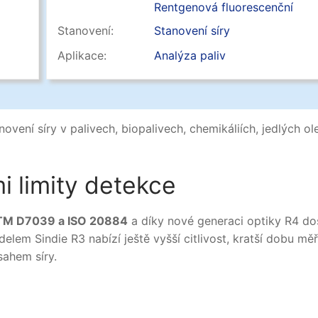
Rentgenová fluorescenční
spektrometrie XRF
Stanovení:
Stanovení síry
Aplikace:
Analýza paliv
ovení síry v palivech, biopalivech, chemikáliích, jedlých ole
mi limity detekce
TM D7039 a ISO 20884
a díky nové generaci optiky R4 do
lem Sindie R3 nabízí ještě vyšší citlivost, kratší dobu měř
sahem síry.