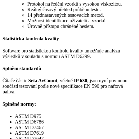
Protokol na ředění vzorků s vysokou viskozitou.
Reálný časový přehled průběhu testu.
14 přednastavených testovacích metod.
Možnost identifikace uživatelů a vzorků.
Úrovně přístupu chráněné heslem.
Statistická kontrola kvality
Software pro statistickou kontrolu kvality umožňuje analýzu
výsledků v souladu s normou ASTM D6299.
Splnění standardů
Čítače částic
Seta AvCount
, včetně
IP 630
, jsou nyní povinnou
součástí testování podle nové specifikace EN 590 pro naftová
paliva.
Splněné normy:
ASTM D975
ASTM D6786
ASTM D7467
ASTM D7619
ASTM D7647