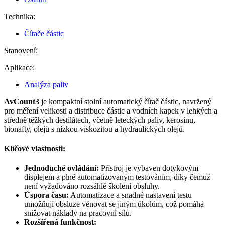
Technika:
Čítače částic
Stanovení:
Aplikace:
Analýza paliv
AvCount3
je kompaktní stolní automatický čítač částic, navržený
pro měření velikosti a distribuce částic a vodních kapek v lehkých a
středně těžkých destilátech, včetně leteckých paliv, kerosinu,
bionafty, olejů s nízkou viskozitou a hydraulických olejů.
Klíčové vlastnosti:
Jednoduché ovládání:
Přístroj je vybaven dotykovým
displejem a plně automatizovaným testováním, díky čemuž
není vyžadováno rozsáhlé školení obsluhy.
Úspora času:
Automatizace a snadné nastavení testu
umožňují obsluze věnovat se jiným úkolům, což pomáhá
snižovat náklady na pracovní sílu.
Rozšířená funkčnost: