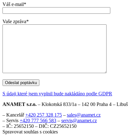
Váš e-mail*
Vaše zpráva*
S údaji které jsem vyplnil bude nakládáno podle GDPR
ANAMET s.r.o.
– Klokotská 833/1a – 142 00 Praha 4 – Libuš
– Kancelář
+420 257 328 175
–
sales@anamet.cz
– Servis
+420 777 566 583
–
servis@anamet.cz
– IČ: 25652150 – DIČ: CZ25652150
Spravovat souhlas s cookies