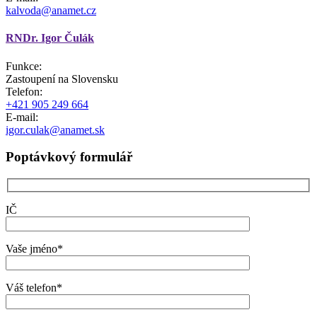
kalvoda@anamet.cz
RNDr. Igor Čulák
Funkce:
Zastoupení na Slovensku
Telefon:
+421 905 249 664
E-mail:
igor.culak@anamet.sk
Poptávkový formulář
IČ
Vaše jméno*
Váš telefon*