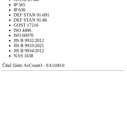
IP 565
IP 630
DEF STAN 91-091
DEF STAN 91-86
GOST 17216
ISO 4406
ISO 60970
JIS B 9932:2012
JIS B 9933:2021
JIS B 9934:2012
NAS 1638
Čítač částic AvCount3 - SA1100-0