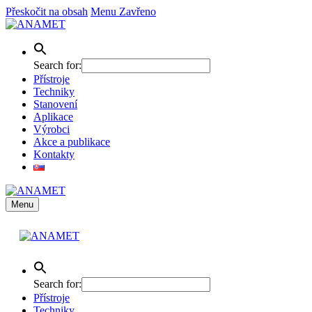
Přeskočit na obsah
Menu
Zavřeno
Search for:
Přístroje
Techniky
Stanovení
Aplikace
Výrobci
Akce a publikace
Kontakty
Menu
Search for:
Přístroje
Techniky