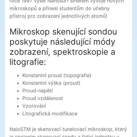
roce 1997 vyšel Nanosurf směrem vývoje nových
mikroskopů a přinesl studentům do učebny
přístroj pro zobrazení jednotlivých atomů!
Mikroskop skenující sondou
poskytuje následující módy
zobrazení, spektroskopie a
litografie:
Konstantní proud (topografie)
Konstantní výška (proud)
Proud-napětí
Proud vzdálenost
Vzorování
Litografická modifikace
NaioSTM je skenovací tunelovací mikroskop, který
je spojením skenovací sondy a řídící jednotku v