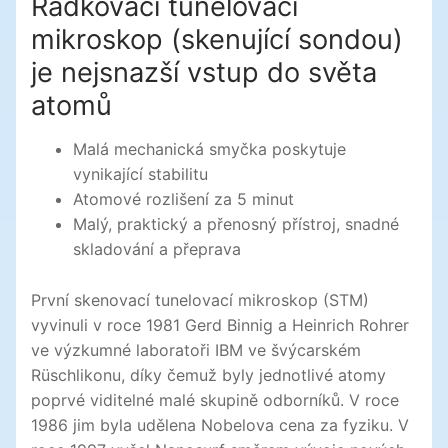
Řádkovací tunelovací
mikroskop (skenující sondou)
je nejsnazší vstup do světa
atomů
Malá mechanická smyčka poskytuje
vynikající stabilitu
Atomové rozlišení za 5 minut
Malý, praktický a přenosný přístroj, snadné
skladování a přeprava
První skenovací tunelovací mikroskop (STM)
vyvinuli v roce 1981 Gerd Binnig a Heinrich Rohrer
ve výzkumné laboratoři IBM ve švýcarském
Rüschlikonu, díky čemuž byly jednotlivé atomy
poprvé viditelné malé skupině odborníků. V roce
1986 jim byla udělena Nobelova cena za fyziku. V