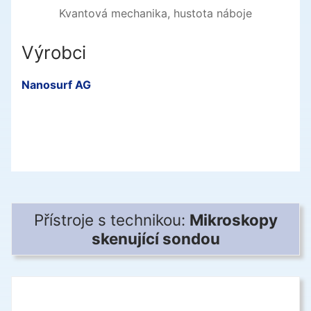
Kvantová mechanika, hustota náboje
Výrobci
Nanosurf AG
Přístroje s technikou:
Mikroskopy
skenující sondou