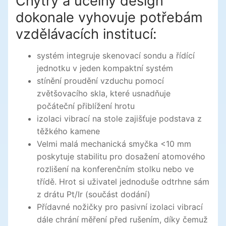
Chytrý a účelný design
dokonale vyhovuje potřebám
vzdělávacích institucí:
systém integruje skenovací sondu a řídící
jednotku v jeden kompaktní systém
stínění proudění vzduchu pomocí
zvětšovacího skla, které usnadňuje
počáteční přiblížení hrotu
izolaci vibrací na stole zajišťuje podstava z
těžkého kamene
Velmi malá mechanická smyčka <10 mm
poskytuje stabilitu pro dosažení atomového
rozlišení na konferenčním stolku nebo ve
třídě. Hrot si uživatel jednoduše odtrhne sám
z drátu Pt/Ir (součást dodání)
Přídavné nožičky pro pasivní izolaci vibrací
dále chrání měření před rušením, díky čemuž