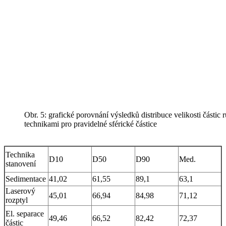
Obr. 5: grafické porovnání výsledků distribuce velikosti částic
technikami pro pravidelné sférické částice
Technika
D10
D50
D90
Med.
stanovení
Sedimentace
41,02
61,55
89,1
63,1
Laserový
45,01
66,94
84,98
71,12
rozptyl
El. separace
49,46
66,52
82,42
72,37
částic