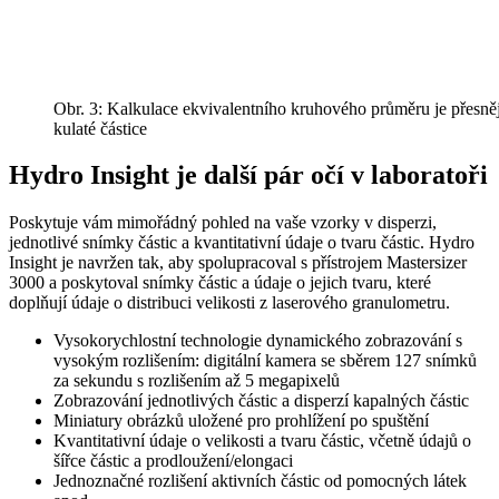
Obr. 3: Kalkulace ekvivalentního kruhového průměru je přesněj
kulaté částice
Hydro Insight je další pár očí v laboratoři
Poskytuje vám mimořádný pohled na vaše vzorky v disperzi,
jednotlivé snímky částic a kvantitativní údaje o tvaru částic. Hydro
Insight je navržen tak, aby spolupracoval s přístrojem Mastersizer
3000 a poskytoval snímky částic a údaje o jejich tvaru, které
doplňují údaje o distribuci velikosti z laserového granulometru.
Vysokorychlostní technologie dynamického zobrazování s
vysokým rozlišením: digitální kamera se sběrem 127 snímků
za sekundu s rozlišením až 5 megapixelů
Zobrazování jednotlivých částic a disperzí kapalných částic
Miniatury obrázků uložené pro prohlížení po spuštění
Kvantitativní údaje o velikosti a tvaru částic, včetně údajů o
šířce částic a prodloužení/elongaci
Jednoznačné rozlišení aktivních částic od pomocných látek