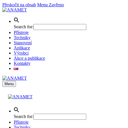
Přeskočit na obsah
Menu
Zavřeno
Search for:
Přístroje
Techniky
Stanovení
Aplikace
Výrobci
Akce a publikace
Kontakty
Menu
Search for:
Přístroje
Techniky