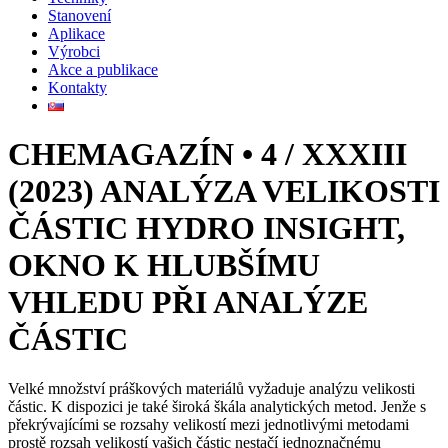
Stanovení
Aplikace
Výrobci
Akce a publikace
Kontakty
CHEMAGAZÍN • 4 / XXXIII
(2023) ANALÝZA VELIKOSTI
ČÁSTIC HYDRO INSIGHT,
OKNO K HLUBŠÍMU
VHLEDU PŘI ANALÝZE
ČÁSTIC
Velké množství práškových materiálů vyžaduje analýzu velikosti
částic. K dispozici je také široká škála analytických metod. Jenže s
překrývajícími se rozsahy velikostí mezi jednotlivými metodami
prostě rozsah velikostí vašich částic nestačí jednoznačnému