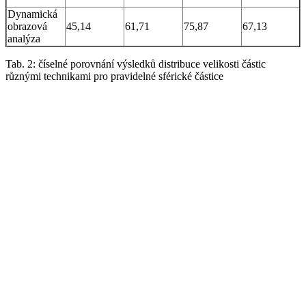
Dynamická
obrazová
45,14
61,71
75,87
67,13
analýza
Tab. 2: číselné porovnání výsledků distribuce velikosti částic
různými technikami pro pravidelné sférické částice