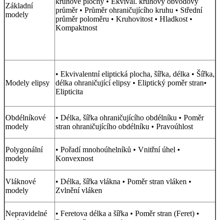
kruhové plochy • Ekvival. kruhový obvodový
Základní
průměr • Průměr ohraničujícího kruhu • Střední
modely
průměr poloměru • Kruhovitost • Hladkost •
Kompaktnost
• Ekvivalentní eliptická plocha, šířka, délka • Šířka,
Modely elipsy
délka ohraničující elipsy • Eliptický poměr stran•
Elipticita
Obdélníkové
• Délka, šířka ohraničujícího obdélníku • Poměr
modely
stran ohraničujícího obdélníku • Pravoúhlost
Polygonální
• Pořadí mnohoúhelníků • Vnitřní úhel •
modely
Konvexnost
Vláknové
• Délka, šířka vlákna • Poměr stran vláken •
modely
Zvlnění vláken
Nepravidelné
• Feretova délka a šířka • Poměr stran (Feret) •