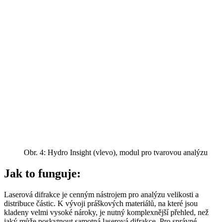
Obr. 4: Hydro Insight (vlevo), modul pro tvarovou analýzu
Jak to funguje:
Laserová difrakce je cenným nástrojem pro analýzu velikosti a
distribuce částic. K vývoji práškových materiálů, na které jsou
kladeny velmi vysoké nároky, je nutný komplexnější přehled, než
jaký může poskytnout samotná laserová difrakce. Pro správné