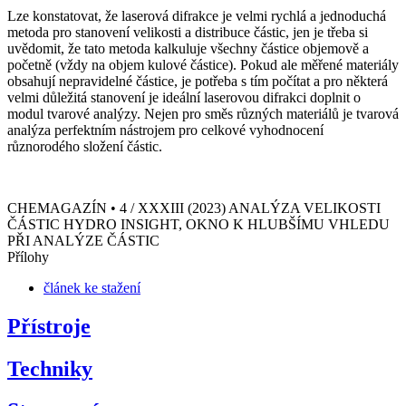
Lze konstatovat, že laserová difrakce je velmi rychlá a jednoduchá
metoda pro stanovení velikosti a distribuce částic, jen je třeba si
uvědomit, že tato metoda kalkuluje všechny částice objemově a
početně (vždy na objem kulové částice). Pokud ale měřené materiály
obsahují nepravidelné částice, je potřeba s tím počítat a pro některá
velmi důležitá stanovení je ideální laserovou difrakci doplnit o
modul tvarové analýzy. Nejen pro směs různých materiálů je tvarová
analýza perfektním nástrojem pro celkové vyhodnocení
různorodého složení částic.
CHEMAGAZÍN • 4 / XXXIII (2023) ANALÝZA VELIKOSTI
ČÁSTIC HYDRO INSIGHT, OKNO K HLUBŠÍMU VHLEDU
PŘI ANALÝZE ČÁSTIC
Přílohy
článek ke stažení
Přístroje
Techniky