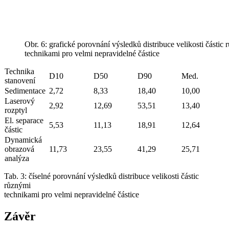
Obr. 6: grafické porovnání výsledků distribuce velikosti částic
technikami pro velmi nepravidelné částice
Technika
D10
D50
D90
Med.
stanovení
Sedimentace
2,72
8,33
18,40
10,00
Laserový
2,92
12,69
53,51
13,40
rozptyl
El. separace
5,53
11,13
18,91
12,64
částic
Dynamická
obrazová
11,73
23,55
41,29
25,71
analýza
Tab. 3: číselné porovnání výsledků distribuce velikosti částic
různými
technikami pro velmi nepravidelné částice
Závěr