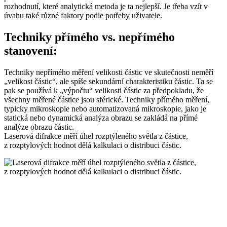
rozhodnutí, které analytická metoda je ta nejlepší. Je třeba vzít v
úvahu také různé faktory podle potřeby uživatele.
Techniky přímého vs. nepřímého
stanovení:
Techniky nepřímého měření velikosti částic ve skutečnosti neměří
„velikost částic“, ale spíše sekundární charakteristiku částic. Ta se
pak se používá k „výpočtu“ velikosti částic za předpokladu, že
všechny měřené částice jsou sférické. Techniky přímého měření,
typicky mikroskopie nebo automatizovaná mikroskopie, jako je
statická nebo dynamická analýza obrazu se zakládá na přímé
analýze obrazu částic.
Laserová difrakce měří úhel rozptýleného světla z částice,
z rozptylových hodnot dělá kalkulaci o distribuci částic.