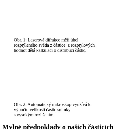
Obr. 1: Laserová difrakce měří úhel
rozptýleného světla z částice, z rozptylových
hodnot dělá kalkulaci o distribuci částic.
Obr. 2: Automatický mikroskop využívá k
výpočtu velikosti částic snímky
s vysokým rozlišením
Mylné předpoklady o našich částicích