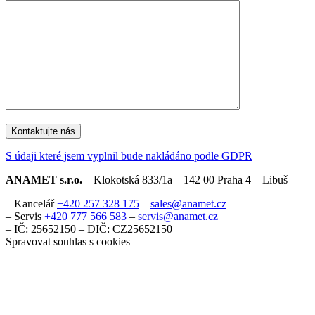
S údaji které jsem vyplnil bude nakládáno podle GDPR
ANAMET s.r.o.
– Klokotská 833/1a – 142 00 Praha 4 – Libuš
– Kancelář
+420 257 328 175
–
sales@anamet.cz
– Servis
+420 777 566 583
–
servis@anamet.cz
– IČ: 25652150 – DIČ: CZ25652150
Spravovat souhlas s cookies