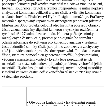
pochopení chování práškových materiálů z hlediska vlivu na balení,
lisování, soudržnost, průtok a rychlost rozpouštění, je nutné nejdříve
analyzovat kombinaci velikosti a tvaru částic a vliv této kombinace
na dané chování. Příslušenství Hydro Insight to umožňuje. Práškový
materiál dispergovaný kapalinovou dispergační jednotkou přístroje
Mastersizer 3000 protéká celou Hydro Insight a poté jsou obrázky
částic zaznamenávány digitální kamerou s vysokým rozlišením a
rychlostí až 127 snímků za sekundu. Kamera pořizuje snímky
rozptýlených částic v cele, převádí je do digitálního formátu a
odesílá informace do softwaru pro konečnou analýzu v reálném
čase. Jednotlivé snímky částic jsou přímo zobrazeny a zachyceny
také jako video soubor pro následné zpracování. Tato data o tvaru
částic, která lze pomocí nich generovat, umožňují výzkumníkům,
vědcům a manažerům kontroly kvality lépe porozumět jejich
materiálům a snáze odstraňovat případné problémy v chování jejich
materiálů. Hydro Insight tak umožnuje mj. urychlit vývoj metodiky
k měření velikosti částic, což v konečném důsledku zlepšuje kvalitu
výsledného produktu.
• Obvodová kruhovitost • Ekvivalentní průměr