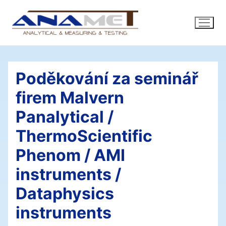
Přeskočit
na
obsah
Poděkování za seminář
firem Malvern
Panalytical /
ThermoScientific
Phenom / AMI
instruments /
Dataphysics
instruments