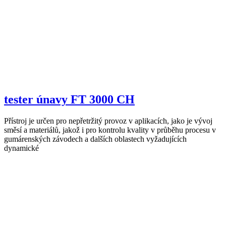
tester únavy FT 3000 CH
Přístroj je určen pro nepřetržitý provoz v aplikacích, jako je vývoj
směsí a materiálů, jakož i pro kontrolu kvality v průběhu procesu v
gumárenských závodech a dalších oblastech vyžadujících
dynamické