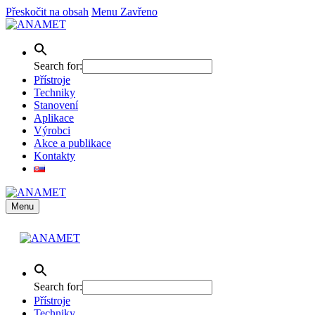
Přeskočit na obsah
Menu
Zavřeno
Search for:
Přístroje
Techniky
Stanovení
Aplikace
Výrobci
Akce a publikace
Kontakty
Menu
Search for:
Přístroje
Techniky