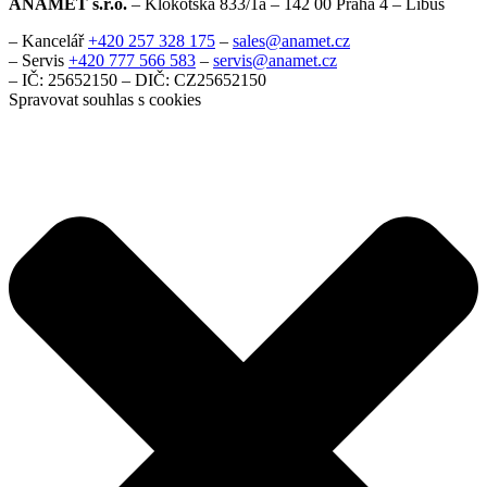
ANAMET s.r.o.
– Klokotská 833/1a – 142 00 Praha 4 – Libuš
– Kancelář
+420 257 328 175
–
sales@anamet.cz
– Servis
+420 777 566 583
–
servis@anamet.cz
– IČ: 25652150 – DIČ: CZ25652150
Spravovat souhlas s cookies