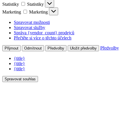
Statistiky
Statistiky
Marketing
Marketing
Spravovat možnosti
Spravovat služby
Správa {vendor_count} prodejců
Přečtěte si více o těchto účelech
Předvolby
Přijmout
Odmítnout
Předvolby
Uložit předvolby
{title}
{title}
{title}
Spravovat souhlas