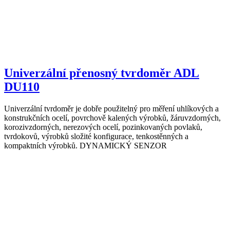
Univerzální přenosný tvrdoměr ADL
DU110
Univerzální tvrdoměr je dobře použitelný pro měření uhlíkových a
konstrukčních ocelí, povrchově kalených výrobků, žáruvzdorných,
korozivzdorných, nerezových ocelí, pozinkovaných povlaků,
tvrdokovů, výrobků složité konfigurace, tenkostěnných a
kompaktních výrobků. DYNAMICKÝ SENZOR