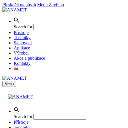
Přeskočit na obsah
Menu
Zavřeno
Search for:
Přístroje
Techniky
Stanovení
Aplikace
Výrobci
Akce a publikace
Kontakty
Menu
Search for:
Přístroje
Techniky