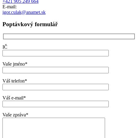
+421 905 249 664
E-mail:
igor.culak@anamet.sk
Poptávkový formulář
IČ
Vaše jméno*
Váš telefon*
Váš e-mail*
Vaše zpráva*