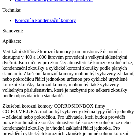
Technika:
Korozní a kondenzační komory
Stanovení:
Aplikace:
Vertikální skříňové korozní komory jsou prostorově úsporné a
dostupné v 400 a 1000 litrovém provedení s velkými skleněnými
dveřmi. Jsou určeny pro zkoušky atmosferické koroze v solné mlze,
kondenzační zkoušky a cyklické korozní zkoušky podle planých
standardů. Zkušební korozní komory mohou být vybaveny základní,
nebo pokročilou řídící jednotkou určenou pro cyklické urychlené
korozní zkoušky. korozní komory mohou být také vybaveny
volitelným příslušenstvím, které je nezbytné pro některé zkoušky
podle odpovídajících standardů.
Zkušební korozní komory CORROSIONBOX firmy
CO.FO.ME.GRA. mohou být vybaveny dvěma typy řídící jednotky
– základní nebo pokročilou. Pro uživatele, kteří budou provádět
pouze kontinuální zkoušky atmosferické koroze v solné mlze nebo
kondenzační zkoušky je vhodná základní řídící jednotka. Pro
provádění cyklických korozních zkoušek je nutné solnou korozní