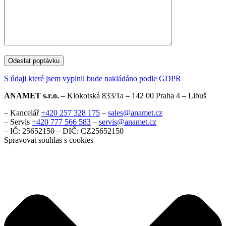
S údaji které jsem vyplnil bude nakládáno podle GDPR
ANAMET s.r.o.
– Klokotská 833/1a – 142 00 Praha 4 – Libuš
– Kancelář
+420 257 328 175
–
sales@anamet.cz
– Servis
+420 777 566 583
–
servis@anamet.cz
– IČ: 25652150 – DIČ: CZ25652150
Spravovat souhlas s cookies